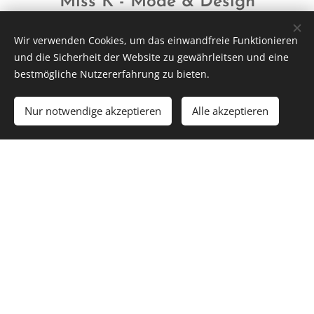
Miss K
- Mode & Design
Wir verwenden Cookies, um das einwandfreie Funktionieren
Als Groß- und Außenhandelskauffrau mit langjähriger
und die Sicherheit der Website zu gewährleitsen und eine
Erfahrung sowohl im Verkauf wie auch in der
bestmögliche Nutzererfahrung zu bieten.
Geschäftsführung in der Mode- und Textilbranche bin
ich gerne für Sie persönlich da.
Nur notwendige akzeptieren
Alle akzeptieren
Meine besonderen Stärken sind unter anderem meine
Serviceorientierung und mein Einfühlungsvermögen in
die Wünsche und Bedürfnisse der Kundinnen. Zudem
habe ich durch meine langjährigen Erfahrungen im
Umgang mit hochwertigen Waren eine sehr gute
Material- und Warenkenntnis.
Besuchen Sie mich in der Ulmer Kohlgasse und
überzeugen Sie sich selbst!